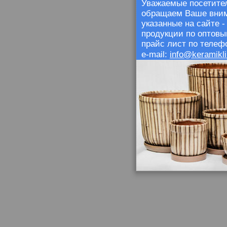
Уважаемые посетител
обращаем Ваше внима
указанные на сайте 
продукции по оптовы
прайс лист по телефо
info@keramikli
e-mail: