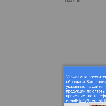
СМИ о нас
Уважаемые посетител
обращаем Ваше внима
указанные на сайте 
продукции по оптовы
прайс лист по телефо
info@keramikli
e-mail: