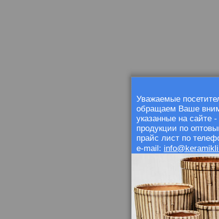
Уважаемые посетител
обращаем Ваше внима
указанные на сайте 
продукции по оптовы
прайс лист по телефо
info@keramikli
e-mail: