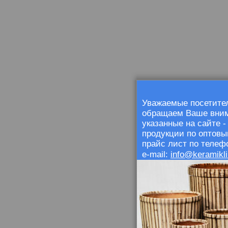
Уважаемые посетител
обращаем Ваше внима
указанные на сайте 
продукции по оптовы
прайс лист по телефо
info@keramikli
e-mail: