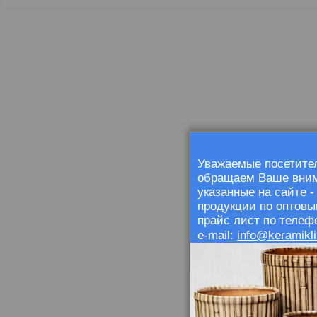
Уважаемые посетител
обращаем Ваше внима
указанные на сайте 
продукции по оптовы
прайс лист по телефо
info@keramikli
e-mail: