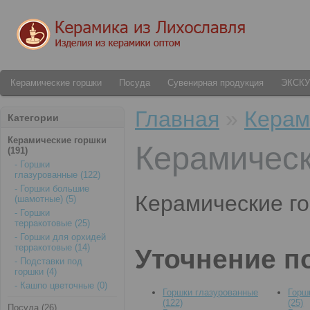
Керамические горшки
Посуда
Сувенирная продукция
ЭКСК
Главная
»
Керам
Категории
Керамические горшки
Керамическ
(191)
- Горшки
глазурованные (122)
- Горшки большие
Керамические г
(шамотные) (5)
- Горшки
терракотовые (25)
- Горшки для орхидей
терракотовые (14)
Уточнение п
- Подставки под
горшки (4)
- Кашпо цветочные (0)
Горшки глазурованные
Горш
(122)
(25)
Посуда (26)