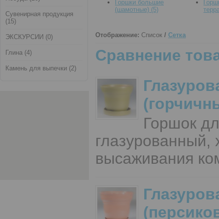
Горшки большие
Горш
(шамотные) (5)
терр
Сувенирная продукция
(15)
Отображение:
Список
/
Сетка
ЭКСКУРСИИ (0)
Сравнение това
Глина (4)
Камень для выпечки (2)
Глазуров
(горчичн
Горшок дл
глазурованный,
высаживания ком
Глазуров
(персико