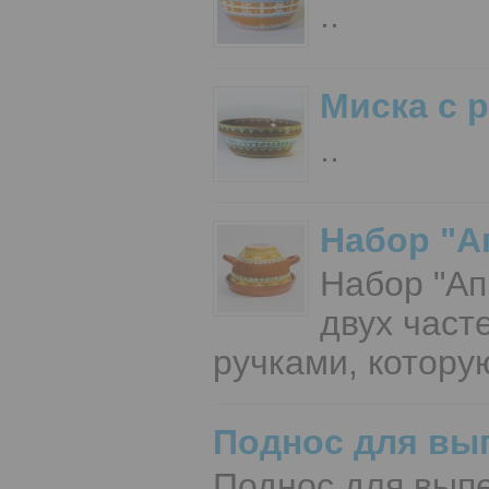
..
Миска с 
..
Набор "А
Набор "Ап
двух част
ручками, котору
Поднос для вы
Поднос для вып