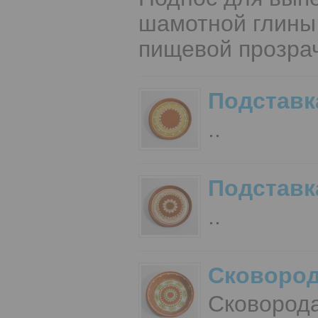
шамотной глины 
пищевой прозрач
Подставка
..
Подставка
..
Сковоро
Сковород