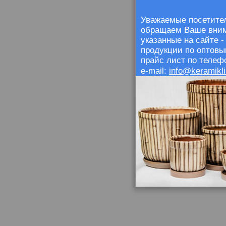
Уважаемые посетител
обращаем Ваше внима
указанные на сайте 
продукции по оптовы
прайс лист по телефо
info@keramikli
e-mail: