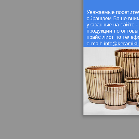
Уважаемые посетител
обращаем Ваше внима
указанные на сайте 
продукции по оптовы
прайс лист по телефо
info@keramikli
e-mail: