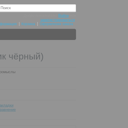
Добро пожаловать!
Войти
или
зарегистрироваться
.
нформация
Корзина
Оформление заказа
ик чёрный)
промыслы
акладки
равнение