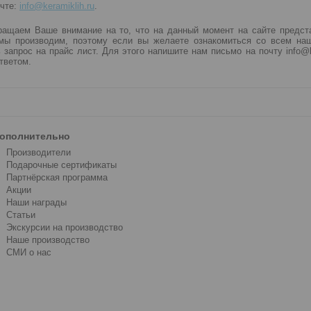
очте:
info@keramiklih.ru
.
ращаем Ваше внимание на то, что на данный момент на сайте предст
мы производим, поэтому если вы желаете ознакомиться со всем на
 запрос на прайс лист. Для этого напишите нам письмо на почту info@k
тветом.
ополнительно
Производители
Подарочные сертификаты
Партнёрская программа
Акции
Наши награды
Статьи
Экскурсии на производство
Наше производство
СМИ о нас