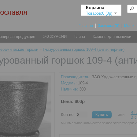
Корзина
Товаров:0 (0р)
Главная
Закладки (0)
Моя и
енирная продукция
ЭКСКУРСИИ
Глина
Камень для выпечки
ерамические горшки
»
Глазурованный горшок 109-4 (антик чёрный)
урованный горшок 109-4 (ант
Производитель:
ЗАО Художественные 
Модель:
109-4
Наличие:
300
Цена: 800р
В з
Кол-во:
- или -
В с
Минимальное количество заказа этого товара: 2