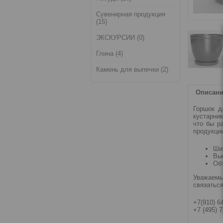
Сувенирная продукция
(15)
ЭКСКУРСИИ (0)
Глина (4)
Камень для выпечки (2)
Описан
Горшок д
кустарник
что бы р
продукции
Шир
Выс
Объ
Уважаемы
связатьс
+7(910) 6
+7 (495) 