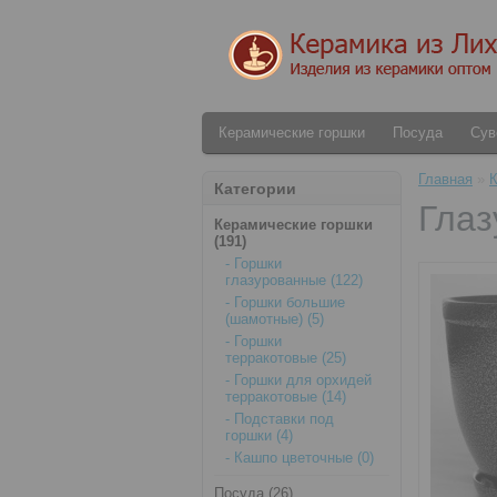
Керамические горшки
Посуда
Сув
Главная
»
К
Категории
Глаз
Керамические горшки
(191)
- Горшки
глазурованные (122)
- Горшки большие
(шамотные) (5)
- Горшки
терракотовые (25)
- Горшки для орхидей
терракотовые (14)
- Подставки под
горшки (4)
- Кашпо цветочные (0)
Посуда (26)