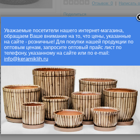
Отзывов: 0
|
Написать 
Поделиться
Уважаемые посетители нашего интернет-магазина,
обращаем Ваше внимание на то, что цены, указанные
на сайте - розничные! Для покупки нашей продукции по
оптовым ценам, запросите оптовый прайс лист по
телефону, указанному на сайте или по e-mail:
ие
Отзывы (0)
info@keramiklih.ru
ля цветов глазурованный, хорошо подходящий для высаживания ко
ов. Не стоит забывать о том, что выбирать
керамические горшки
, следу
астение хорошо развивалось и чувствовало себя превосходно. Чуть н
, такие как:
ина: 22 см.
ота: 18 см.
ем: 4 литра.
е дамы и господа, если вы намерены приобрести нашу продукцию опто
я с нами по телефонам:
49-25-55
7252-975