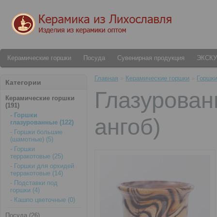
Керамические горшки
Посуда
Сувенирная продукция
ЭКСК
Главная
»
Керамические горшки
»
Горшки
Категории
Глазурован
Керамические горшки
(191)
- Горшки
ангоб)
глазурованные (122)
- Горшки большие
(шамотные) (5)
- Горшки
терракотовые (25)
- Горшки для орхидей
терракотовые (14)
- Подставки под
горшки (4)
- Кашпо цветочные (0)
Посуда (26)