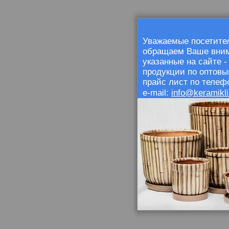
Уважаемые посетител
обращаем Ваше внима
указанные на сайте 
продукции по оптовы
прайс лист по телефо
info@keramikli
e-mail: