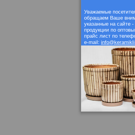
Уважаемые посетител
обращаем Ваше внима
указанные на сайте 
продукции по оптовы
прайс лист по телефо
info@keramikli
e-mail: