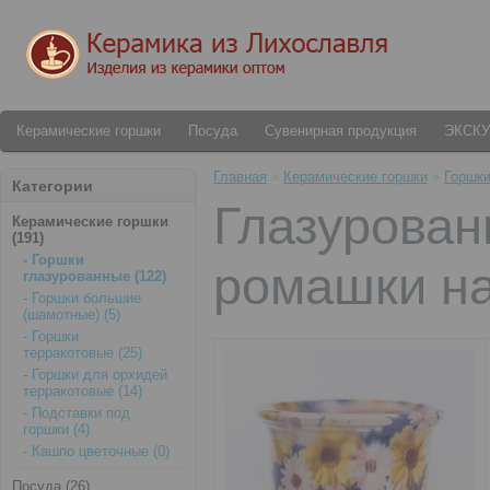
Керамические горшки
Посуда
Сувенирная продукция
ЭКСК
Главная
»
Керамические горшки
»
Горшки
Категории
Глазурован
Керамические горшки
(191)
- Горшки
ромашки на
глазурованные (122)
- Горшки большие
(шамотные) (5)
- Горшки
терракотовые (25)
- Горшки для орхидей
терракотовые (14)
- Подставки под
горшки (4)
- Кашпо цветочные (0)
Посуда (26)