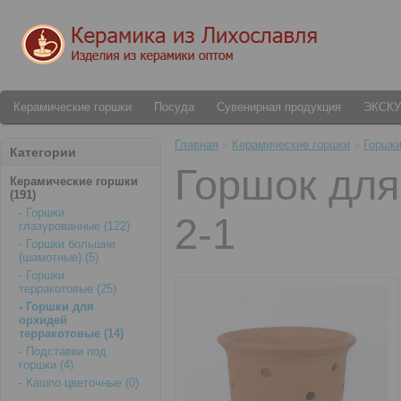
Керамические горшки
Посуда
Сувенирная продукция
ЭКСК
Главная
»
Керамические горшки
»
Горшки
Категории
Горшок для
Керамические горшки
(191)
- Горшки
2-1
глазурованные (122)
- Горшки большие
(шамотные) (5)
- Горшки
терракотовые (25)
- Горшки для
орхидей
терракотовые (14)
- Подставки под
горшки (4)
- Кашпо цветочные (0)