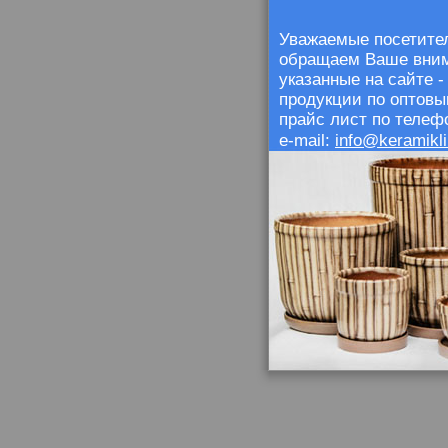
Уважаемые посетител
обращаем Ваше внима
указанные на сайте 
продукции по оптовы
прайс лист по телефо
info@keramikli
e-mail: