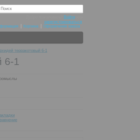
Добро пожаловать!
Войти
или
зарегистрироваться
.
нформация
Корзина
Оформление заказа
рхидей терракотовый 6-1
 6-1
промыслы
акладки
равнение