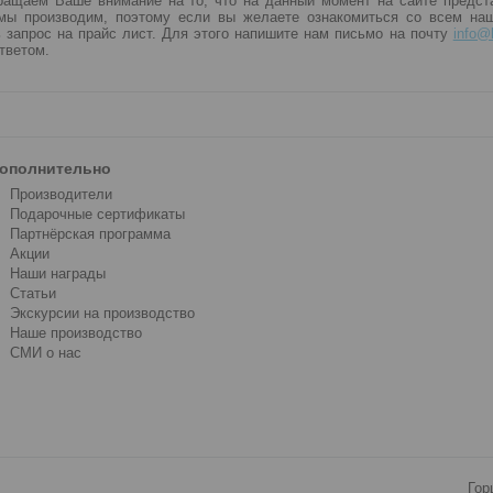
ращаем Ваше внимание на то, что на данный момент на сайте предст
мы производим, поэтому если вы желаете ознакомиться со всем на
ь запрос на прайс лист. Для этого напишите нам письмо на почту
info@k
тветом.
ополнительно
Производители
Подарочные сертификаты
Партнёрская программа
Акции
Наши награды
Статьи
Экскурсии на производство
Наше производство
СМИ о нас
Гор