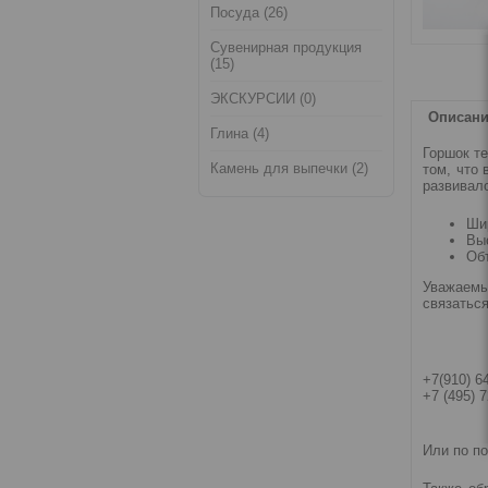
Посуда (26)
Сувенирная продукция
(15)
ЭКСКУРСИИ (0)
Описан
Глина (4)
Горшок т
Камень для выпечки (2)
том, что
развивало
Шир
Выс
Объ
Уважаемы
связатьс
+7(910) 6
+7 (495) 
Или по п