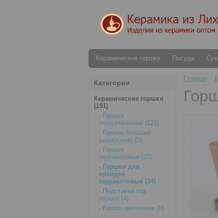
Керамические горшки
Посуда
Сув
Главная
»
К
Категории
Горш
Керамические горшки
(191)
- Горшки
глазурованные (122)
- Горшки большие
(шамотные) (5)
- Горшки
терракотовые (25)
- Горшки для
орхидей
терракотовые (14)
- Подставки под
горшки (4)
- Кашпо цветочные (0)