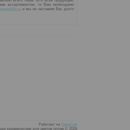
авлено всего лишь 30% всей продукции,
шим ассортиментом, то Вам необходимо
eramiklih.ru
и мы не заставим Вас долго
Работает на
OpenCart
шки керамические для цветов оптом © 2026