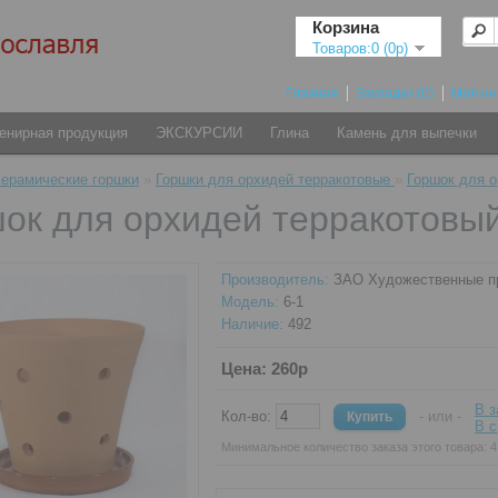
Корзина
Товаров:0 (0р)
Главная
Закладки (0)
Моя и
енирная продукция
ЭКСКУРСИИ
Глина
Камень для выпечки
ерамические горшки
»
Горшки для орхидей терракотовые
»
Горшок для о
ок для орхидей терракотовый
Производитель:
ЗАО Художественные 
Модель:
6-1
Наличие:
492
Цена: 260р
В з
Кол-во:
- или -
В с
Минимальное количество заказа этого товара: 4