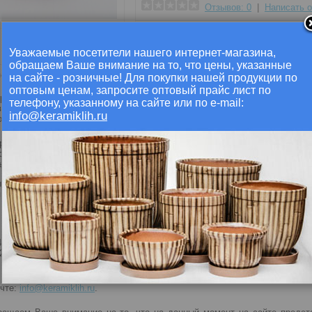
Отзывов: 0
|
Написать 
Поделиться
Уважаемые посетители нашего интернет-магазина,
обращаем Ваше внимание на то, что цены, указанные
ие
Отзывы (0)
на сайте - розничные! Для покупки нашей продукции по
оптовым ценам, запросите оптовый прайс лист по
ерракотовый для орхидей, великолепно подходит для высаживания этих 
телефону, указанному на сайте или по e-mail:
 выбирать
цветочные горшки
для орхидей, следует исходя из объемов ко
info@keramiklih.ru
сь и чувствовало себя замечательно. Чуть ниже приведены основные ха
ина: 14,0 см.
ота: 13,0 см.
ем: 1,2 литра.
е дамы и господа, если вы намерены приобрести нашу продукцию опто
я с нами по телефонам:
49-25-55
7252-975
очте:
info@keramiklih.ru
.