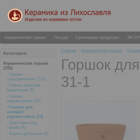
Керамические горшки
Посуда
Сувенирная продукция
ЭКСК
Главная
»
Керамические горшки
»
Горшки
Категории
Горшок для
Керамические горшки
(191)
- Горшки
31-1
глазурованные (122)
- Горшки большие
(шамотные) (5)
- Горшки
терракотовые (25)
- Горшки для
орхидей
терракотовые (14)
- Подставки под
горшки (4)
- Кашпо цветочные (0)