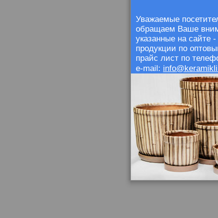
Уважаемые посетител
обращаем Ваше внима
указанные на сайте 
продукции по оптовы
прайс лист по телефо
info@keramikli
e-mail: