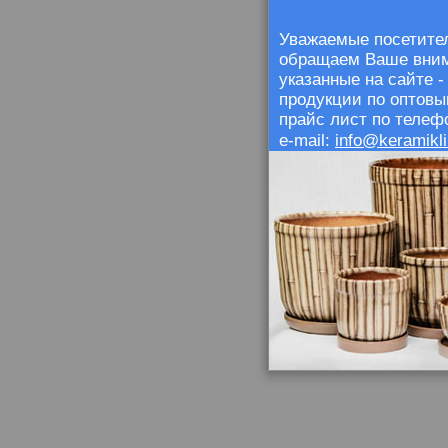
Уважаемые посетител
обращаем Ваше внима
указанные на сайте 
продукции по оптовы
прайс лист по телефо
info@keramikli
e-mail: