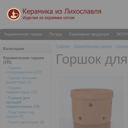
Керамические горшки
Посуда
Сувенирная продукция
ЭКСК
Главная
»
Керамические горшки
»
Горшки
Категории
Горшок для
Керамические горшки
(191)
- Горшки
глазурованные (122)
- Горшки большие
(шамотные) (5)
- Горшки
терракотовые (25)
- Горшки для
орхидей
терракотовые (14)
- Подставки под
горшки (4)
- Кашпо цветочные (0)