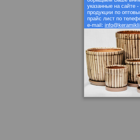
указанные на сайте 
продукции по оптовы
прайс лист по телефо
info@keramikli
e-mail: