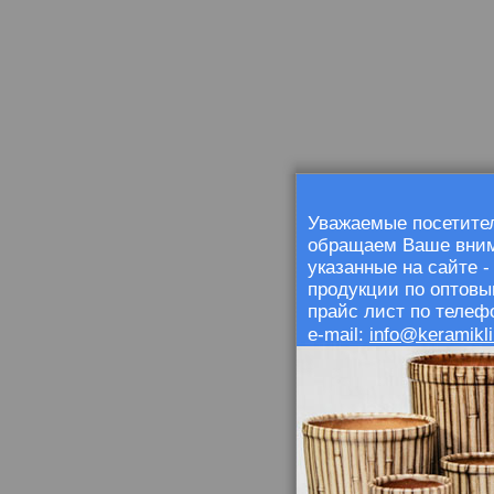
Уважаемые посетител
обращаем Ваше внима
указанные на сайте 
продукции по оптовы
прайс лист по телефо
info@keramikli
e-mail: