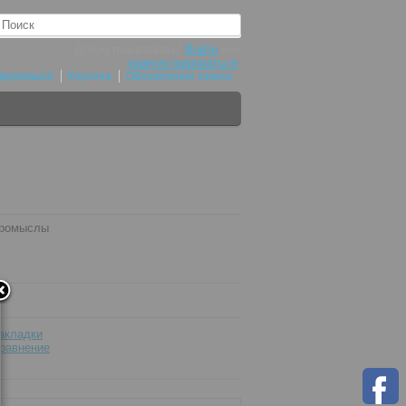
Добро пожаловать!
Войти
или
зарегистрироваться
.
нформация
Корзина
Оформление заказа
промыслы
акладки
равнение