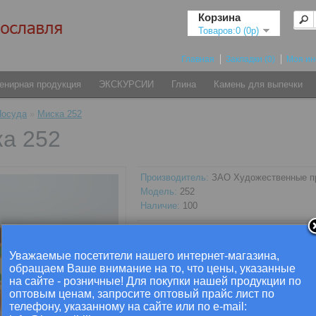
Корзина
Товаров:0 (0р)
Главная
Закладки (0)
Моя и
енирная продукция
ЭКСКУРСИИ
Глина
Камень для выпечки
Посуда
»
Миска 252
а 252
Производитель:
ЗАО Художественные 
Модель:
252
Наличие:
100
Цена: 500р
Уважаемые посетители нашего интернет-магазина,
В з
Кол-во:
- или -
обращаем Ваше внимание на то, что цены, указанные
В с
на сайте - розничные! Для покупки нашей продукции по
Минимальное количество заказа этого товара: 2
оптовым ценам, запросите оптовый прайс лист по
телефону, указанному на сайте или по e-mail: