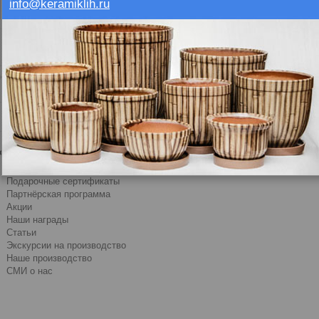
info@keramiklih.ru
Отзывов: 0
|
Написать 
Поделиться
ие
Отзывы (0)
ополнительно
Производители
Подарочные сертификаты
Партнёрская программа
Акции
Наши награды
Статьи
Экскурсии на производство
Наше производство
СМИ о нас