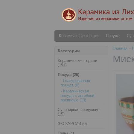
Керамические горшки
Посуда
Сув
Главная
»
Категории
Миск
Керамические горшки
(191)
Посуда (26)
- Глазурованная
посуда (0)
- Керамическая
посуда с ангобной
росписью (13)
Сувенирная продукция
(15)
ЭКСКУРСИИ (0)
Глина (4)