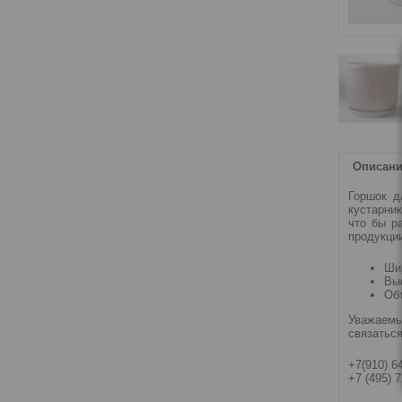
Описан
Горшок д
кустарник
что бы р
продукции
Шир
Выс
Объ
Уважаемы
связатьс
+7(910) 6
+7 (495) 