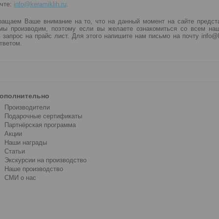
очте:
info@keramiklih.ru
.
ращаем Ваше внимание на то, что на данный момент на сайте предст
мы производим, поэтому если вы желаете ознакомиться со всем на
 запрос на прайс лист. Для этого напишите нам письмо на почту info@k
тветом.
ополнительно
Производители
Подарочные сертификаты
Партнёрская программа
Акции
Наши награды
Статьи
Экскурсии на производство
Наше производство
СМИ о нас