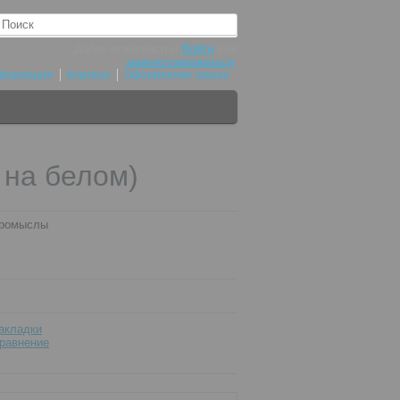
Добро пожаловать!
Войти
или
зарегистрироваться
.
нформация
Корзина
Оформление заказа
 на белом)
промыслы
акладки
равнение