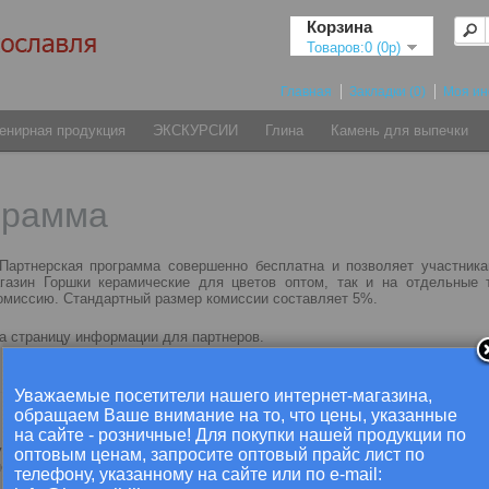
Корзина
Товаров:0 (0р)
Главная
Закладки (0)
Моя и
енирная продукция
ЭКСКУРСИИ
Глина
Камень для выпечки
грамма
 Партнерская программа совершенно бесплатна и позволяет участник
азин Горшки керамические для цветов оптом, так и на отдельные 
комиссию. Стандартный размер комиссии составляет 5%.
а страницу информации для партнеров.
Вход для партнеров
Уважаемые посетители нашего интернет-магазина,
Я уже зарегистрирован.
обращаем Ваше внимание на то, что цены, указанные
на сайте - розничные! Для покупки нашей продукции по
ю запись партнера. Обратите
Партнерский E-Mail:
оптовым ценам, запросите оптовый прайс лист по
не связана с какой либо учетной
телефону, указанному на сайте или по e-mail: