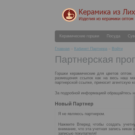
Керамические горшки
Посуда
Сув
Главная
»
Кабинет Партнера
»
Войти
Партнерская про
Горшки керамические для цветов оптом.
размещения ссылок как на весь наш маг
партнерской ссылке, приносит агентскую 
За подробной информацией обращайтесь н
Новый Партнер
Я не являюсь партнером.
Нажмите Вперед чтобы создать учетну
внимание, что эта учетная запись никак 
записью покупателя!