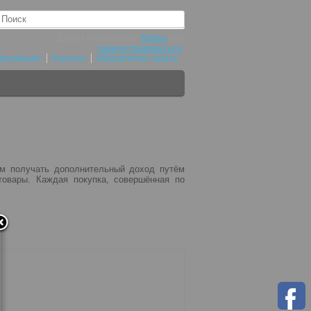
Добро пожаловать!
Войти
или
зарегистрироваться
.
нформация
Корзина
Оформление заказа
ам получать дополнительный доход путём
товары. Каждая покупка, совершённая по